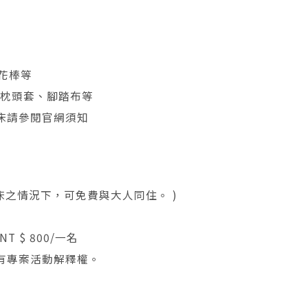
花棒等
、枕頭套、腳踏布等
加床請參閱官網須知
加床之情況下，可免費與大人同住。 )
 $ 800/一名
有專案活動解釋權。