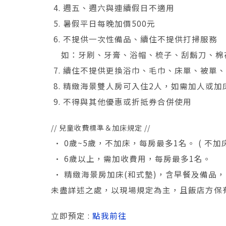
4. 週五、週六與連續假日不適用
5. 暑假平日每晚加價500元
6. 不提供一次性備品、續住不提供打掃服務
如：牙刷、牙膏、浴帽、梳子、刮鬍刀、棉
7. 續住不提供更換浴巾、毛巾、床單、被單
8. 精緻海景雙人房可入住2人，如需加人或
9. 不得與其他優惠或折抵券合併使用
// 兒童收費標準＆加床規定 //
• 0歲~5歲，不加床，每房最多1名。 ( 不
• 6歲以上，需加收費用，每房最多1名。
• 精緻海景房加床(和式墊)，含早餐及備品，NT
未盡詳述之處，以現場規定為主，且飯店方保
立即預定 :
點我前往