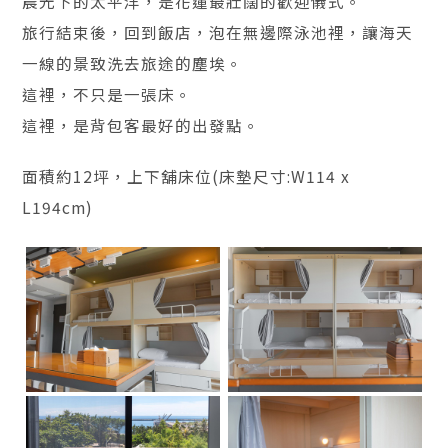
晨光下的太平洋，是花蓮最壯闊的歡迎儀式。
旅行結束後，回到飯店，泡在無邊際泳池裡，讓海天
一線的景致洗去旅途的塵埃。
這裡，不只是一張床。
這裡，是背包客最好的出發點。
面積約12坪，上下舖床位(床墊尺寸:W114 x
L194cm)