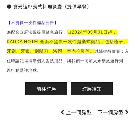
● 食光迴廊義式料理餐廳（提供早餐）
【不提供一次性備品公告】
自2024年09月01日起，
為配合政府法規提倡綠色旅行，
KADDA HOTEL全面不提供一次性拋棄式備品，包括梳子、
牙刷、牙膏、刮鬍刀、浴帽、室內拖鞋等。
誠摯提醒貴賓：入
住時請記得攜帶個人盥洗用品，與我們一同加入永續旅遊行列，
以行動愛護地球。
前往訂房
訂房須知
上一個房型
下一個房型