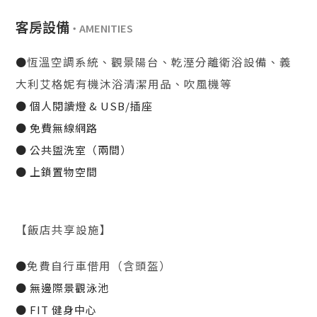
客房設備
恆溫空調系統、觀景陽台、乾溼分離衛浴設備、義
●
大利艾格妮有機沐浴清潔用品、吹風機等
● 個人閱讀燈 & USB/插座
● 免費無線網路
● 公共盥洗室（兩間）
● 上鎖置物空間
【飯店共享設施】
免費自行車借用（含頭盔）
●
● 無邊際景觀泳池
● FIT 健身中心