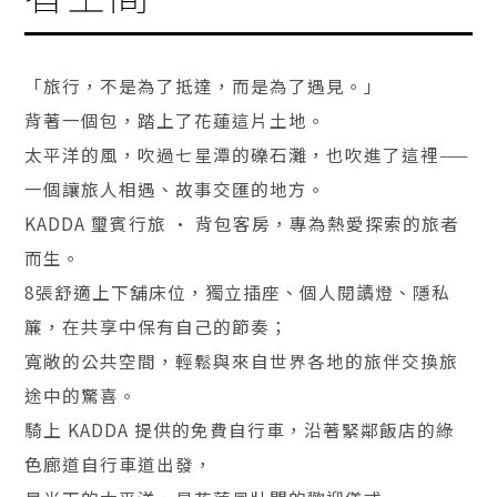
「旅行，不是為了抵達，而是為了遇見。」
背著一個包，踏上了花蓮這片土地。
太平洋的風，吹過七星潭的礫石灘，也吹進了這裡——
一個讓旅人相遇、故事交匯的地方。
KADDA 璽賓行旅 · 背包客房，專為熱愛探索的旅者
而生。
8張舒適上下舖床位，獨立插座、個人閱讀燈、隱私
簾，在共享中保有自己的節奏；
寬敞的公共空間，輕鬆與來自世界各地的旅伴交換旅
途中的驚喜。
騎上 KADDA 提供的免費自行車，沿著緊鄰飯店的綠
色廊道自行車道出發，